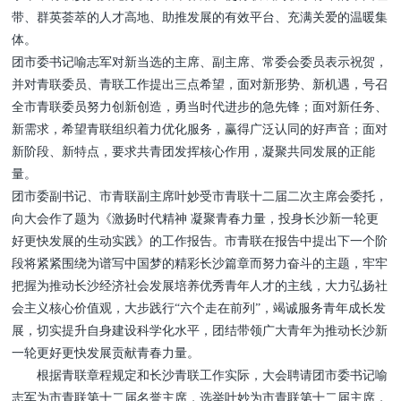
带、群英荟萃的人才高地、助推发展的有效平台、充满关爱的温暖集
体。
团市委书记喻志军对新当选的主席、副主席、常委会委员表示祝贺，
并对青联委员、青联工作提出三点希望，面对新形势、新机遇，号召
全市青联委员努力创新创造，勇当时代进步的急先锋；面对新任务、
新需求，希望青联组织着力优化服务，赢得广泛认同的好声音；面对
新阶段、新特点，要求共青团发挥核心作用，凝聚共同发展的正能
量。
团市委副书记、市青联副主席叶妙受市青联十二届二次主席会委托，
向大会作了题为《激扬时代精神 凝聚青春力量，投身长沙新一轮更
好更快发展的生动实践》的工作报告。市青联在报告中提出下一个阶
段将紧紧围绕为谱写中国梦的精彩长沙篇章而努力奋斗的主题，牢牢
把握为推动长沙经济社会发展培养优秀青年人才的主线，大力弘扬社
会主义核心价值观，大步践行“六个走在前列”，竭诚服务青年成长发
展，切实提升自身建设科学化水平，团结带领广大青年为推动长沙新
一轮更好更快发展贡献青春力量。
根据青联章程规定和长沙青联工作实际，大会聘请团市委书记喻
志军为市青联第十二届名誉主席，选举叶妙为市青联第十二届主席，