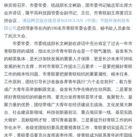
林宾馆召开。市委常委、统战部长文树勋，团市委书记喻志军出席大
会并讲话，隆平高科技园管委会副书记、主任、市青联副主席黄滔主
持会议，
满冠网页版在线登录MANGUAN（中国）节能环保科技有
限公司
总经理参等在内的196名市青联常委会委员、秘书处人员参加
了此次大会。
市委常委、市委统战部长文树勋在讲话中充分肯定了过去一年市
青联取得的成绩，指出长沙市青年联合会是一个朝气蓬勃、奋发有为
的精英集体，是长沙加快发展的重要人才保障，更是长沙未来可持续
发展的有力支撑，并对市青联工作提出三点要求：一是要把握好青联
工作的根本性问题。市青联要把握青联组织的重要属性、根本任务、
工作原则，团结引导长沙各族各界青年践行“六个走在前列”，着力形
成广大青年高举旗帜跟党走、奋发有为争先锋的生动局面。二是要发
挥好青联组织的积极作用。要充分发挥青联荟萃才俊、集聚智力、凝
聚力量的优势，团结带领广大青年在经济建设主战场、文化发展大舞
台、社会建设新领域、科技创新最前沿、重点项目第一线、基层实践
大熔炉，贡献聪明才智，谱写青春篇章。三是要提升好青联工作的科
学化水平。各级党团组织要高度重视青联工作，青联要切实提高工作
水平，青联委员要充分发挥表率作用。使青联成为联系青年的牢固纽