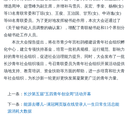
增选周坤、赵雪峰为副主席，并增补马雪兵、吴宏、李奎、杨柳(女)
等13名青联常委和丁琼(女)、王俊、王治国、甘芳(女)、申诗逸(女)
等60名青联委员。为了更好地发挥秘书处作用，本次大会还通过了
《关于秘书处人员调整的确认案》，增配了青联秘书处和11个界别分
会秘书处工作人员。
本次大会报告提出，将在市青少年宫杜鹃楼建设青年社会组织孵
化中心，建立专项扶持基金，培育一批初具规模、运行规范、影响力
好的青年社会组织，促进社会治理能力提升。同时，大会发布了一批
长沙青年社会组织项目，号召青联委员为青年社会组织开展活动提供
场地支持、教育培训、资金扶助等方面的帮助，进一步培育和壮大青
年社会组织，为长沙新一轮更好更快发展凝聚更广泛的青年力量。
上一条：
长沙第五届“五四青年创业周”活动开幕
下一条：
能源去哪儿--满冠网页版在线登录人一生日常生活总能
源消耗大数据