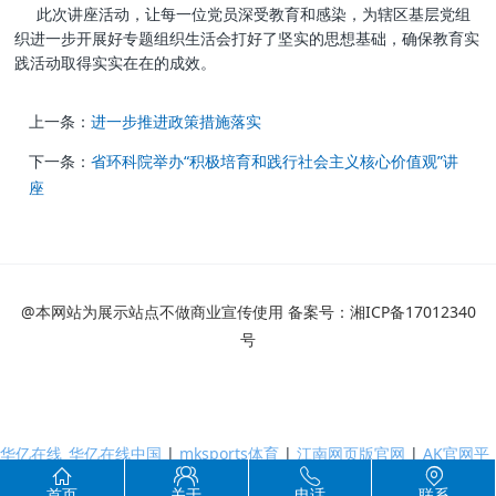
此次讲座活动，让每一位党员深受教育和感染，为辖区基层党组
织进一步开展好专题组织生活会打好了坚实的思想基础，确保教育实
践活动取得实实在在的成效。
上一条：
进一步推进政策措施落实
下一条：
省环科院举办“积极培育和践行社会主义核心价值观”讲
座
@本网站为展示站点不做商业宣传使用 备案号：
湘ICP备17012340
号
华亿在线_华亿在线中国
|
mksports体育
|
江南网页版官网
|
AK官网平




台
|
AK官网
|
MK体育在线
|
华亿手机登录入口
|
江南网页版
|
华亿网
首页
关于
电话
联系