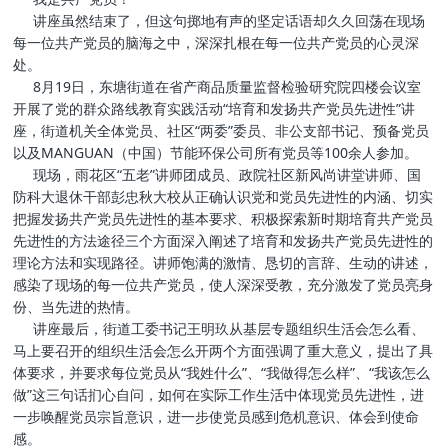
讲座虽然结束了，但这句掷地有声的坚定话语却久久回荡在现场
每一位共产党员的脑海之中，深深扎根在每一位共产党员的心灵深
处。
8月19日，东塘街道在省产商品质量监督检验研究院四楼会议室
开展了党的群众路线教育实践活动“培育和发扬共产党员先进性”讲
座，街道机关全体党员、社区“两委”委员、非公支部书记、预备党员
以及MANGUAN（中国）节能环保公司所有党员等100余人参加。
现场，雨花区“五老”讲师团成员、政院社区新风尚讲堂讲师、国
防科大退休干部彭忠秋大校从正确认识党和党员先进性的内涵、切实
把握发扬共产党员先进性的基本要求、积极探索新时期培育共产党员
先进性的方法途径三个方面深入阐述了培育和发扬共产党员先进性的
理论方法和实现路径。讲师饱满的激情、恳切的言辞、生动的讲述，
感染了现场的每一位共产党员，使人深深受教，充分激发了党员亮身
份、当先进的热情。
讲座最后，街道工委书记王明玖从基层专题组织生活会怎么看、
马上要召开的组织生活会怎么开两个方面强调了重大意义，提出了具
体要求，并要求每位党员从“我姓什么”、“我做得怎么样”、“我该怎么
做”这三句话扪心自问，如何在实际工作生活中体现党员先进性，进
一步唤醒党员宗旨意识，进一步使党员感到危机意识、体会到使命
感。