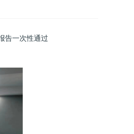
估报告一次性通过