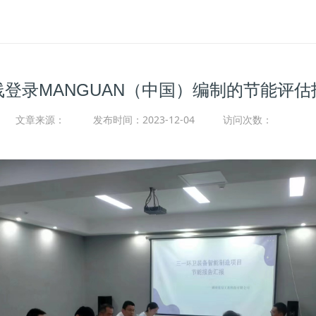
登录MANGUAN（中国）编制的节能评
文章来源：
发布时间：2023-12-04
访问次数：