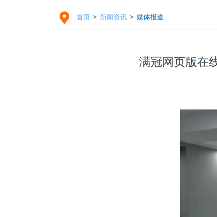

首页
>
新闻资讯
>
媒体报道
满冠网页版在线