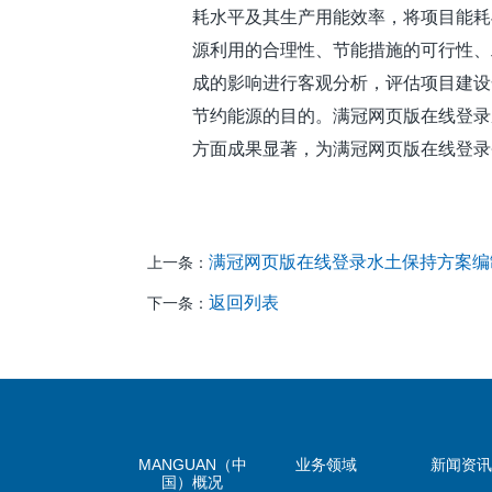
耗水平及其生产用能效率，将项目能耗
源利用的合理性、节能措施的可行性、
成的影响进行客观分析，评估项目建设
节约能源的目的。满冠网页版在线登录
方面成果显著，为满冠网页版在线登录
满冠网页版在线登录水土保持方案编
上一条：
返回列表
下一条：
MANGUAN（中
业务领域
新闻资讯
国）概况