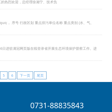
工的热烈欢迎，总经理徐湘宁、技术负
quo;， 序号 行政区划 重点排污单位名称 重点类别 (水、气、
月6日进驻满冠网页版在线登录省开展生态环境保护督察工作。进
5
6
下一页
尾页
0731-88835843