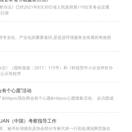
监察办法》已经2021年8月30日省人民政府第119次常务会议通
9日湖
营专业化、产业化的重要途径,是促进环境服务业发展的有效措
法》（国科发政〔2017〕115号）和《科技型中小企业评价办
、公示等程序
会有个心愿”活动
ldquo;我在商会有个心愿&rdquo;心愿搜集活动。 走访团成
UAN（中国）考察指导工作
志军、秘书长胡德良及协会部分专家代表一行莅临满冠网页版在