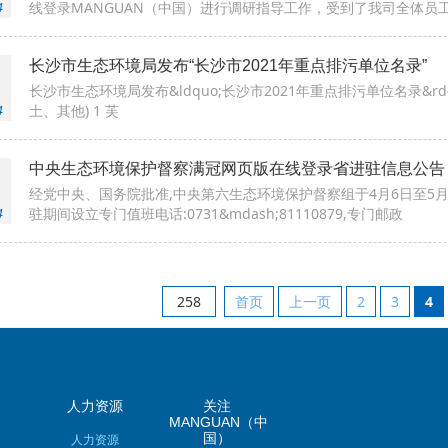
线登录MANGUAN（中国）进行调研指导工作，受到了我司全体员
4
长沙市生态环境局发布“长沙市2021年重点排污单位名录”
长沙市生态环境局发布&ldquo;长沙市2021年重点排污单位名录&rd
土、其他) 1 芙
4
中央生态环境保护督察满冠网页版在线登录省进驻信息公告
经党中央、国务院批准,中央第六生态环境保护督察组于4月6日至5
驻期间设立专门值班电话:0731&mdash;81110879,专门邮政
4
258
首页
上一页
2
3
4
人力资源
关注
MANGUAN（中
国）
人力资源