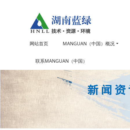
网站首页
MANGUAN（中国）概况
联系MANGUAN（中国）