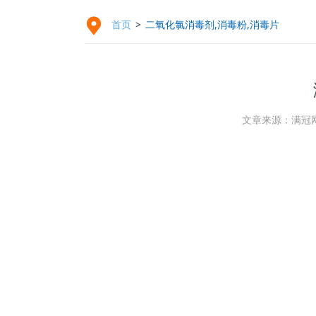

首页
>
二氧化氯消毒剂,消毒粉,消毒片
文章来源：满冠网